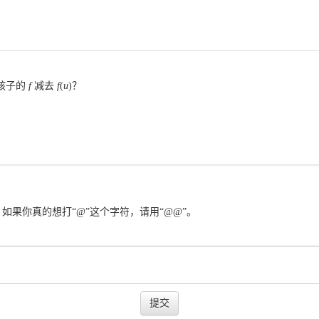
孩子的 
f
 减去 
f
(
u
)
？
示。如果你真的想打“@”这个字符，请用“@@”。
提交