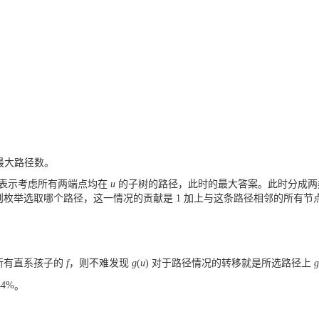
最大路径数。
表示考虑所有两端点均在
u
的子树的路径，此时的最大答案。此时分成两
则枚举选取哪个路径，这一情况的贡献是
1
加上与这条路径相邻的所有节
所有直系孩子的
f
，则不难发现
g
(
u
)
对于路径情况的转移就是所选路径上
g
44
%
。