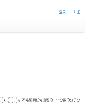
登录
注册
+
x
a
+
x
x
)
,
(
,
)
。不难证明任何出现的一个分数的分子分
+
y
b
+
y
y