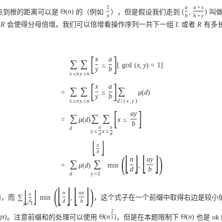
1
a
a
+
x
点到根的距离可以是
Θ
(
n
)
的（例如
），但是假设我们走到
(
,
)
叫
n
b
b
+
y
L
R
会使得分母倍增。我们可以倍增看操作序列一共下一组
L
或者
R
有多
[
]
x
a
∑
∑
≤
[
gcd
(
x
,
y
)
=
1
]
y
b
x
≤
n
y
≤
n
[
]
x
a
∑
∑
∑
=
≤
μ
(
d
)
y
b
x
≤
n
y
≤
n
d
|
(
x
,
y
)
[
]
a
y
∑
∑
∑
=
μ
(
d
)
x
≤
b
d
n
n
y
≤
x
≤
d
d
⌊
⌋
n
d
(
⌊
⌋
⌊
⌋
)
n
a
y
∑
∑
=
μ
(
d
)
min
,
d
b
d
y
=
1
(
⌊
⌋
⌊
⌋
)
⌊
⌋
n
a
y
n
和，而
∑
min
,
，这个式子在一个前缀中取得右边是较小
d
b
d
y
=
1
2
g
n
)
。注意前缀和的处理可以使用
Θ
(
n
)
，但是在本题限制下
Θ
(
n
)
也是 ok
3