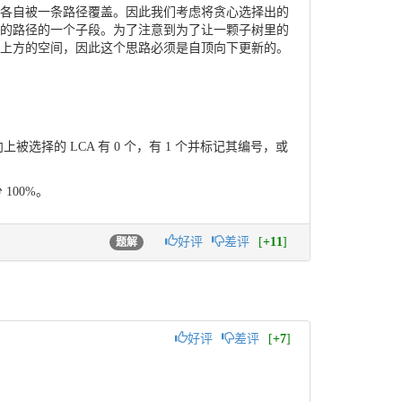
必然各自被一条路径覆盖。因此我们考虑将贪心选择出的
A 对应的路径的一个子段。为了注意到为了让一颗子树里的
牲上方的空间，因此这个思路必须是自顶向下更新的。
上被选择的 LCA 有
0
个，有
1
个并标记其编号，或
分
100
%
。
好评
差评
[
+11
]
题解
好评
差评
[
+7
]