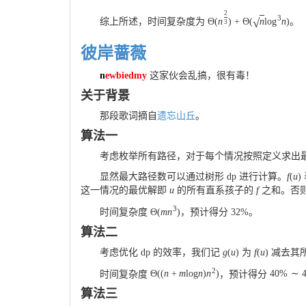
2
3
√
综上所述，时间复杂度为
Θ
(
n
)
+
Θ
(
n
log
n
)
。
3
彼岸蔷薇
n
ewbiedmy
这家伙会乱搞，很有毒！
关于背景
那段歌词摘自
遗忘山丘
。
算法一
考虑枚举所有路径，对于每个情况按照定义求出
显然最大路径数可以通过树形 dp 进行计算。
f
(
u
)
这一情况的最优解即
u
的所有直系孩子的
f
之和。否
3
时间复杂度
Θ
(
m
n
)
，预计得分
32
%
。
算法二
考虑优化 dp 的效率，我们记
g
(
u
)
为
f
(
u
)
减去其
2
时间复杂度
Θ
(
(
n
+
m
log
n
)
n
)
，预计得分
40
%
∼
算法三