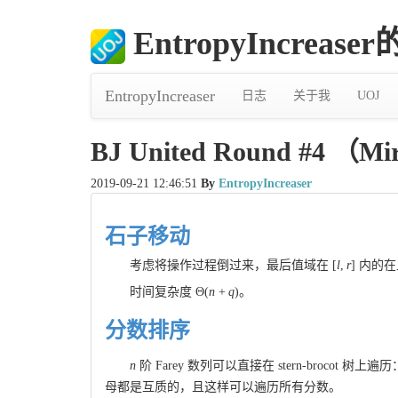
EntropyIncreas
EntropyIncreaser
日志
关于我
UOJ
BJ United Round #4 （Mi
2019-09-21 12:46:51
By
EntropyIncreaser
石子移动
考虑将操作过程倒过来，最后值域在
[
l
,
r
]
内的在
时间复杂度
Θ
(
n
+
q
)
。
分数排序
n
阶 Farey 数列可以直接在 stern-brocot 树
母都是互质的，且这样可以遍历所有分数。