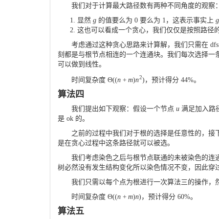
我们对于计算最大路径数有两种不同角度的观察
显然
g
的值要么为
0
要么为
1
，这表示事实上
g
这也可以看成一个贪心，我们仅仅是按照路径的 
考虑通过这种贪心思路来计算解，我们只需在 dfs
刻都是与根节点相连的一个连通块。我们每次选择一
可以做到线性。
2
时间复杂度
Θ
(
(
n
+
m
)
n
)
，预计得分
44
%
。
算法四
我们提出如下观察：假设一个节点
u
满足加入路
是 ok 的。
之前的过程中我们对于根的选择是任意性的，接
是在贪心过程中这条路径就可以被选。
我们考虑染色之后与根节点联通的未被染色的连
树必然没有发生结构变化所以染色情况不变，因此穿过
我们只需以每个点为根进行一次算法三的操作，
时间复杂度
Θ
(
(
n
+
m
)
n
)
，预计得分
60
%
。
算法五