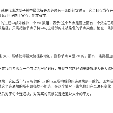
：
就是代表达到子树中最优解是否必须有一条路径穿过
u
，这当且仅当存
lca 自底向上贪心，能放就放。
 的过程中额外维护一个 vis 数组，表示“这个节点是否上面有一个父亲已
条路径，只需把该节点子树中与之相邻的未被染色的节点染色。检查一条
径
(
u
,
u
)
能够使得最大路径数增加，则称节点
u
是 ok 的。那么一条路
下来我们考虑以一个节点为根的时候，穿过它的路径如果能够增大最大路
通块，这应当与与
u
相邻的 ok 的节点所构成的的连通块是一致的。因
这个连通块的所有路径均不能选，在这个情况下染色数组完全没有变化，因
然后对于每个连通块，对答案的贡献就是连通块大小的平方。