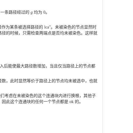
在一条路径经过的
g
均为
0
。
经作为某条被选择路径的 lca”。未被染色的节点显然时
路径的时候，只需检查两端点是否均未被染色。这样就
径加入后能使最大路径数增加，当且仅当路径上的节点都
径数，此时显然等价于路径上的节点均未被选中，也就
为我们考虑在未被染色的这个连通块内进行换根，其他子
此这个连通块的任何一个节点都是 ok 的。