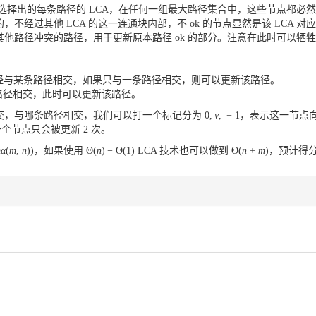
心选择出的每条路径的 LCA，在任何一组最大路径集合中，这些节点都
中的，不经过其他 LCA 的这一连通块内部，不 ok 的节点显然是该 LC
他路径冲突的路径，用于更新原本路径 ok 的部分。注意在此时可以牺
路径已经与某条路径相交，如果只与一条路径相交，则可以更新该路径。
其它路径相交，此时可以更新该路径。
交，与哪条路径相交，我们可以打一个标记分为
0
,
v
,
−
1
，表示这一节点向
且一个节点只会被更新
2
次。
m
α
(
m
,
n
)
)
，如果使用
Θ
(
n
)
−
Θ
(
1
)
LCA 技术也可以做到
Θ
(
n
+
m
)
，预计得