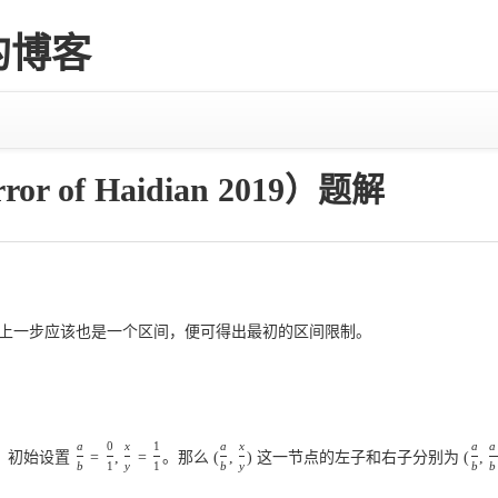
er的博客
rror of Haidian 2019）题解
上一步应该也是一个区间，便可得出最初的区间限制。
a
0
x
1
a
x
a
a
上遍历：初始设置
=
,
=
。那么
(
,
)
这一节点的左子和右子分别为
(
,
b
1
y
1
b
y
b
b