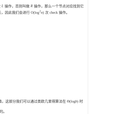
做
L
操作，否则叫做
R
操作，那么一个节点对应找到它
2
长，因此我们会进行
O
(
log
n
)
次 check 操作。
值，这部分我们可以通过类欧几里得算法在
Θ
(
log
b
)
时
 的。