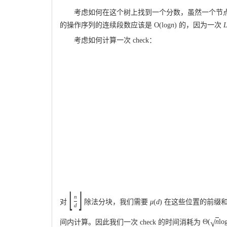
考虑如何在这个树上找到一个分数，虽然一个节
的操作序列的连续段数应该是
O
(
log
n
)
的，因为一次
考虑如何计算一次 check：
⌊
⌋
n
对
除法分块，我们需要
μ
(
d
)
在这些位置的前缀
d
√
间内计算。因此我们一次 check 的时间消耗为
Θ
(
n
lo