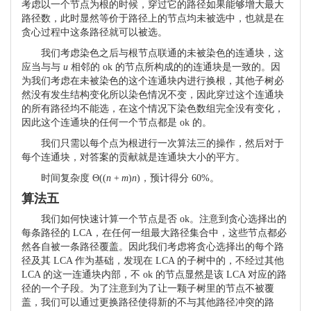
考虑以一个节点为根的时候，穿过它的路径如果能够增大最大
路径数，此时显然等价于路径上的节点均未被选中，也就是在
贪心过程中这条路径就可以被选。
我们考虑染色之后与根节点联通的未被染色的连通块，这
应当与与
u
相邻的 ok 的节点所构成的的连通块是一致的。因
为我们考虑在未被染色的这个连通块内进行换根，其他子树必
然没有发生结构变化所以染色情况不变，因此穿过这个连通块
的所有路径均不能选，在这个情况下染色数组完全没有变化，
因此这个连通块的任何一个节点都是 ok 的。
我们只需以每个点为根进行一次算法三的操作，然后对于
每个连通块，对答案的贡献就是连通块大小的平方。
时间复杂度
Θ
(
(
n
+
m
)
n
)
，预计得分
60
%
。
算法五
我们如何快速计算一个节点是否 ok。注意到贪心选择出的
每条路径的 LCA，在任何一组最大路径集合中，这些节点都必
然各自被一条路径覆盖。因此我们考虑将贪心选择出的每个路
径及其 LCA 作为基础，发现在 LCA 的子树中的，不经过其他
LCA 的这一连通块内部，不 ok 的节点显然是该 LCA 对应的路
径的一个子段。为了注意到为了让一颗子树里的节点不被覆
盖，我们可以通过更换路径使得新的不与其他路径冲突的路