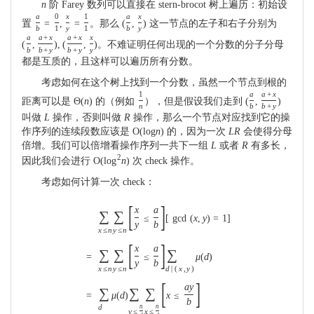
n
阶 Farey 数列可以直接在 stern-brocot 树上遍历：初始设
a
0
x
1
a
x
置
=
,
=
。那么
(
,
)
这一节点的左子和右子分别为
b
1
y
1
b
y
a
a
+
x
a
+
x
x
(
,
)
,
(
,
)
。不难证明任何出现的一个分数的分子分母
b
b
+
y
b
+
y
y
都是互质的，且这样可以遍历所有分数。
考虑如何在这个树上找到一个分数，虽然一个节点到根的
1
a
a
+
x
距离可以是
Θ
(
n
)
的（例如
），但是假设我们走到
(
,
)
n
b
b
+
y
叫做
L
操作，否则叫做
R
操作，那么一个节点对应找到它的操
作序列的连续段数应该是
O
(
log
n
)
的，因为一次
L
R
会使得分母
倍增。我们可以倍增看操作序列一共下一组
L
或者
R
有多长，
2
因此我们会进行
O
(
log
n
)
次 check 操作。
考虑如何计算一次 check：
[
]
x
a
∑
∑
≤
[
gcd
(
x
,
y
)
=
1
]
y
b
x
≤
n
y
≤
n
[
]
x
a
∑
∑
∑
=
≤
μ
(
d
)
y
b
x
≤
n
y
≤
n
d
|
(
x
,
y
)
[
]
a
y
∑
∑
∑
=
μ
(
d
)
x
≤
b
d
n
n
y
≤
x
≤