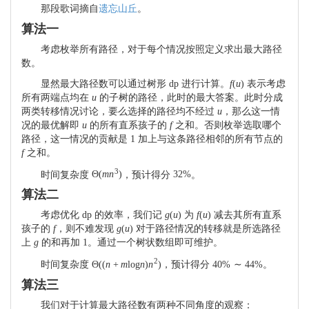
那段歌词摘自
遗忘山丘
。
算法一
考虑枚举所有路径，对于每个情况按照定义求出最大路径
数。
显然最大路径数可以通过树形 dp 进行计算。
f
(
u
)
表示考虑
所有两端点均在
u
的子树的路径，此时的最大答案。此时分成
两类转移情况讨论，要么选择的路径均不经过
u
，那么这一情
况的最优解即
u
的所有直系孩子的
f
之和。否则枚举选取哪个
路径，这一情况的贡献是
1
加上与这条路径相邻的所有节点的
f
之和。
3
时间复杂度
Θ
(
m
n
)
，预计得分
32
%
。
算法二
考虑优化 dp 的效率，我们记
g
(
u
)
为
f
(
u
)
减去其所有直系
孩子的
f
，则不难发现
g
(
u
)
对于路径情况的转移就是所选路径
上
g
的和再加
1
。通过一个树状数组即可维护。
2
时间复杂度
Θ
(
(
n
+
m
log
n
)
n
)
，预计得分
40
%
∼
44
%
。
算法三
我们对于计算最大路径数有两种不同角度的观察：