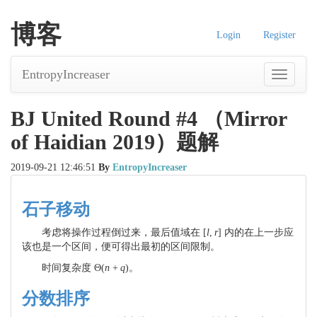
博客
Login
Register
EntropyIncreaser
导
航
BJ United Round #4 （Mirror
of Haidian 2019）题解
2019-09-21 12:46:51
By
EntropyIncreaser
石子移动
考虑将操作过程倒过来，最后值域在
[
l
,
r
]
内的在上一步应
该也是一个区间，便可得出最初的区间限制。
时间复杂度
Θ
(
n
+
q
)
。
分数排序