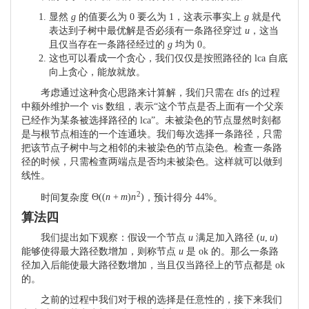
显然
g
的值要么为
0
要么为
1
，这表示事实上
g
就是代
表达到子树中最优解是否必须有一条路径穿过
u
，这当
且仅当存在一条路径经过的
g
均为
0
。
这也可以看成一个贪心，我们仅仅是按照路径的 lca 自底
向上贪心，能放就放。
考虑通过这种贪心思路来计算解，我们只需在 dfs 的过程
中额外维护一个 vis 数组，表示“这个节点是否上面有一个父亲
已经作为某条被选择路径的 lca”。未被染色的节点显然时刻都
是与根节点相连的一个连通块。我们每次选择一条路径，只需
把该节点子树中与之相邻的未被染色的节点染色。检查一条路
径的时候，只需检查两端点是否均未被染色。这样就可以做到
线性。
2
时间复杂度
Θ
(
(
n
+
m
)
n
)
，预计得分
44
%
。
算法四
我们提出如下观察：假设一个节点
u
满足加入路径
(
u
,
u
)
能够使得最大路径数增加，则称节点
u
是 ok 的。那么一条路
径加入后能使最大路径数增加，当且仅当路径上的节点都是 ok
的。
之前的过程中我们对于根的选择是任意性的，接下来我们