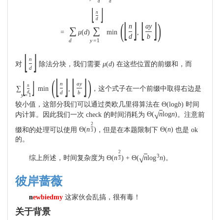
d
d
⌊
⌋
n
d
(
⌊
⌋
⌊
⌋
)
n
a
y
∑
∑
=
μ
(
d
)
min
,
d
b
d
y
=
1
⌊
⌋
n
对
除法分块，我们需要
μ
(
d
)
在这些位置的前缀和，而
d
(
⌊
⌋
⌊
⌋
)
⌊
⌋
n
a
y
n
∑
min
,
，这个式子在一个前缀中取得右边是
d
b
d
y
=
1
较小值，这部分我们可以通过类欧几里得算法在
Θ
(
log
b
)
时间
√
内计算。因此我们一次 check 的时间消耗为
Θ
(
n
log
n
)
。注意前
2
缀和的处理可以使用
Θ
(
n
)
，但是在本题限制下
Θ
(
n
)
也是 ok
3
的。
2
3
√
综上所述，时间复杂度为
Θ
(
n
)
+
Θ
(
n
log
n
)
。
3
彼岸蔷薇
n
ewbiedmy
这家伙会乱搞，很有毒！
关于背景