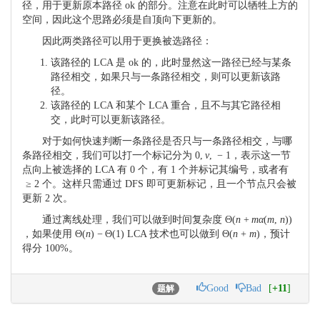
径，用于更新原本路径 ok 的部分。注意在此时可以牺牲上方的
空间，因此这个思路必须是自顶向下更新的。
因此两类路径可以用于更换被选路径：
该路径的 LCA 是 ok 的，此时显然这一路径已经与某条
路径相交，如果只与一条路径相交，则可以更新该路
径。
该路径的 LCA 和某个 LCA 重合，且不与其它路径相
交，此时可以更新该路径。
对于如何快速判断一条路径是否只与一条路径相交，与哪
条路径相交，我们可以打一个标记分为
0
,
v
,
−
1
，表示这一节
点向上被选择的 LCA 有
0
个，有
1
个并标记其编号，或者有
≥
2
个。这样只需通过 DFS 即可更新标记，且一个节点只会被
更新
2
次。
通过离线处理，我们可以做到时间复杂度
Θ
(
n
+
m
α
(
m
,
n
)
)
，如果使用
Θ
(
n
)
−
Θ
(
1
)
LCA 技术也可以做到
Θ
(
n
+
m
)
，预计
得分
100
%
。
Good
Bad
[
+11
]
题解